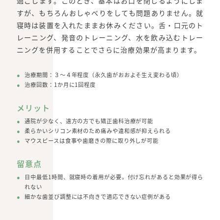
過ごします。このとき、基本はお口を閉じるようにしま
すが、もちろんおしゃべりをしても問題ありません。就
寝時は装置を入れたままお休みください。舌・口元のト
レーニング、発音のトレーニング、水を飲み込むトレー
ニングを併用することでさらに治療効果が高まります。
治療期間：３～４年程度（永久歯がおおよそ生え変わる頃）
治療回数：1か月に1回程度
メリット
通院が少なく、遠方の方でも矯正歯科治療が可能
柔らかいシリコン素材のため痛みや違和感が抑えられる
マウスピースは食事や歯磨きの際に取り外しが可能
留意点
日中最低1時間、就寝時の着用が必要。付け忘れがあると効果が得ら
れない
細かな歯並び調整には不向きで適応できない症例がある